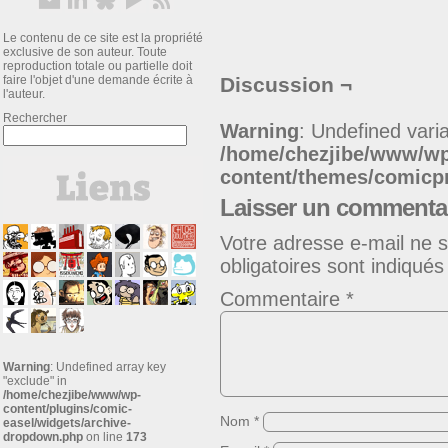
Le contenu de ce site est la propriété
exclusive de son auteur. Toute
reproduction totale ou partielle doit
faire l'objet d'une demande écrite à
Discussion ¬
l'auteur.
Rechercher
Warning
: Undefined varia
/home/chezjibe/www/w
content/themes/comic
Laisser un commenta
Votre adresse e-mail ne s
obligatoires sont indiqué
Commentaire
*
Warning
: Undefined array key
"exclude" in
/home/chezjibe/www/wp-
content/plugins/comic-
Nom
*
easel/widgets/archive-
dropdown.php
on line
173