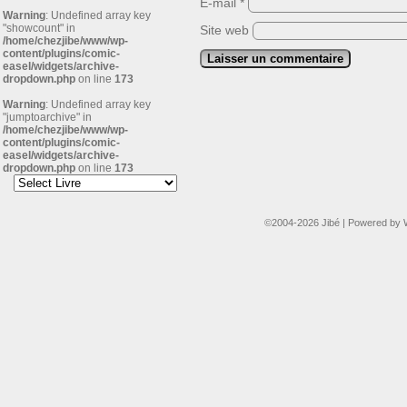
E-mail
*
Warning
: Undefined array key
"showcount" in
Site web
/home/chezjibe/www/wp-
content/plugins/comic-
easel/widgets/archive-
dropdown.php
on line
173
Warning
: Undefined array key
"jumptoarchive" in
/home/chezjibe/www/wp-
content/plugins/comic-
easel/widgets/archive-
dropdown.php
on line
173
©2004-2026
Jibé
|
Powered by