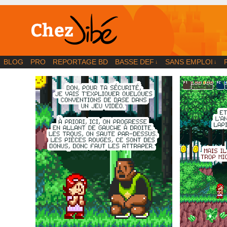
BD | Illustration | Blog
BLOG
PRO
REPORTAGE BD
BASSE DEF
SANS EMPLOI
↓
↓