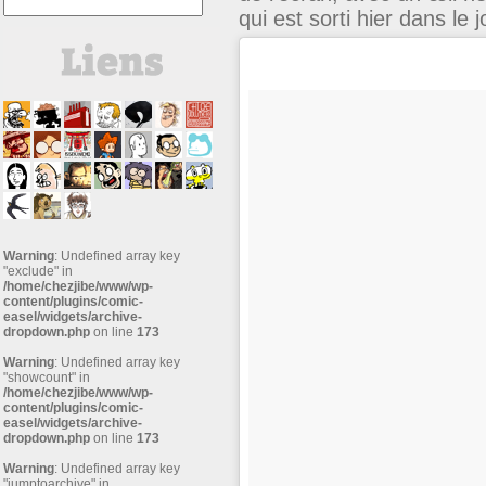
qui est sorti hier dans le 
Warning
: Undefined array key
"exclude" in
/home/chezjibe/www/wp-
content/plugins/comic-
easel/widgets/archive-
dropdown.php
on line
173
Warning
: Undefined array key
"showcount" in
/home/chezjibe/www/wp-
content/plugins/comic-
easel/widgets/archive-
dropdown.php
on line
173
Warning
: Undefined array key
"jumptoarchive" in