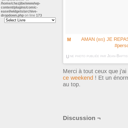
/home/chezjibe/www/wp-
content/plugins/comic-
easel/widgets/archive-
dropdown.php
on line
173
MAMAN (bis) JE REPASSE DANS LE PROGRÈS (bis)
#perso
ne photo publiée par Jean-Bapti
U
Merci à tout ceux que j’ai
ce weekend
! Et un énorm
au top.
Discussion ¬