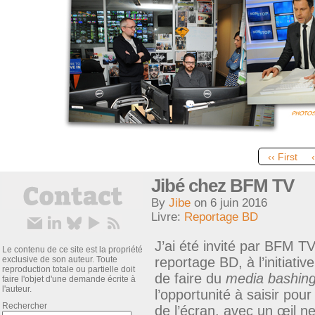
‹‹ First
Jibé chez BFM TV
By
Jibe
on
6 juin 2016
Livre:
Reportage BD
J’ai été invité par BFM T
Le contenu de ce site est la propriété
exclusive de son auteur. Toute
reportage BD, à l’initiat
reproduction totale ou partielle doit
de faire du
media bashin
faire l'objet d'une demande écrite à
l'auteur.
l’opportunité à saisir pour
Rechercher
de l’écran, avec un œil neu