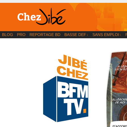
BD | Illustration | Blog
BLOG
PRO
REPORTAGE BD
BASSE DEF
SANS EMPLOI
↓
↓