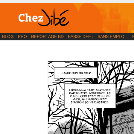
BD | Illustration | Blog
BLOG
PRO
REPORTAGE BD
BASSE DEF
SANS EMPLOI
↓
↓