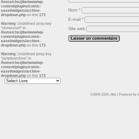
/home/chezjibe/www/wp-
content/plugins/comic-
Nom
*
easel/widgets/archive-
dropdown.php
on line
173
E-mail
*
Warning
: Undefined array key
"showcount" in
Site web
/home/chezjibe/www/wp-
content/plugins/comic-
easel/widgets/archive-
dropdown.php
on line
173
Warning
: Undefined array key
"jumptoarchive" in
/home/chezjibe/www/wp-
content/plugins/comic-
easel/widgets/archive-
dropdown.php
on line
173
©2004-2026
Jibé
|
Powered by