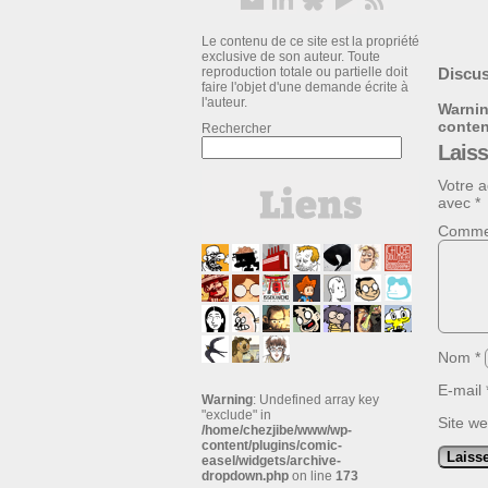
Le contenu de ce site est la propriété
exclusive de son auteur. Toute
reproduction totale ou partielle doit
Discus
faire l'objet d'une demande écrite à
l'auteur.
Warni
conte
Rechercher
Lais
Votre a
avec
*
Comme
Nom
*
E-mail
Warning
: Undefined array key
"exclude" in
Site w
/home/chezjibe/www/wp-
content/plugins/comic-
easel/widgets/archive-
dropdown.php
on line
173