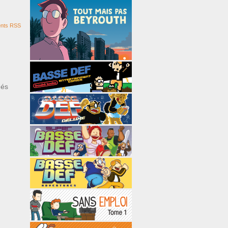
nts RSS
ués