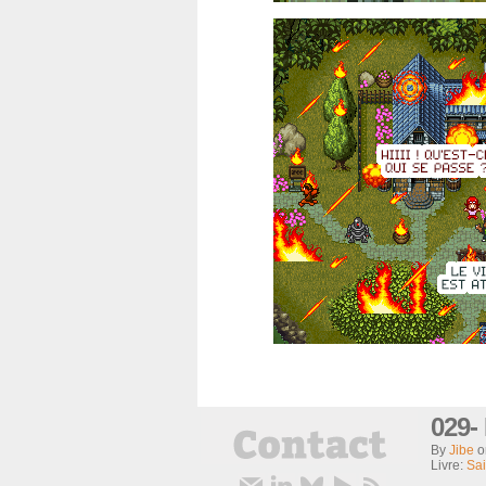
029- 
By
Jibe
Livre:
Sai