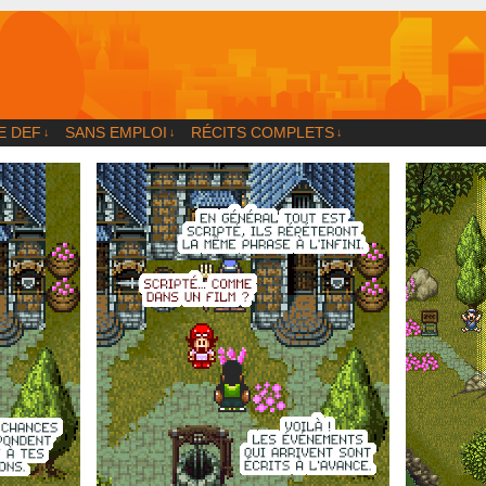
og
E DEF
SANS EMPLOI
RÉCITS COMPLETS
↓
↓
↓