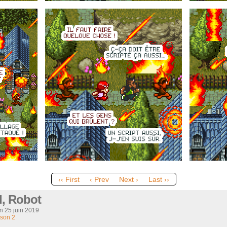
‹‹ First
‹ Prev
Next ›
Last ››
I, Robot
on
25 juin 2019
son 2