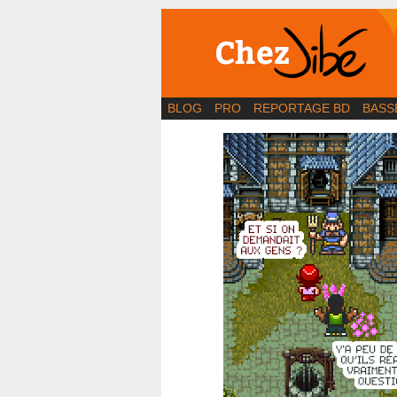
BD | Illustration | Bl
BLOG
PRO
REPORTAGE BD
BASS