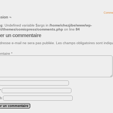
Comme
sion ¬
ng
: Undefined variable $args in
/home/chezjibe/www/wp-
nt/themes/comicpress/comments.php
on line
84
ser un commentaire
dresse e-mail ne sera pas publiée.
Les champs obligatoires sont indiq
ntaire
*
*
eb