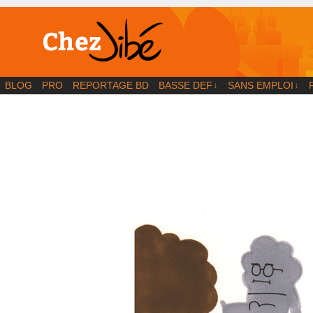
BD | Illustration | Blog
BLOG
PRO
REPORTAGE BD
BASSE DEF
SANS EMPLOI
↓
↓