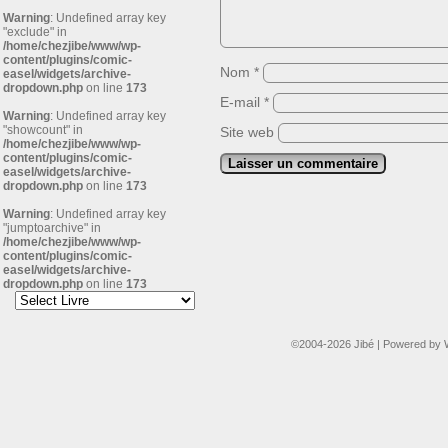
Warning
: Undefined array key
"exclude" in
/home/chezjibe/www/wp-
content/plugins/comic-
Nom
*
easel/widgets/archive-
dropdown.php
on line
173
E-mail
*
Warning
: Undefined array key
"showcount" in
Site web
/home/chezjibe/www/wp-
content/plugins/comic-
easel/widgets/archive-
dropdown.php
on line
173
Warning
: Undefined array key
"jumptoarchive" in
/home/chezjibe/www/wp-
content/plugins/comic-
easel/widgets/archive-
dropdown.php
on line
173
©2004-2026
Jibé
|
Powered by