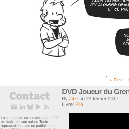
‹‹ First
DVD Joueur du Greni
By
Jibe
on
23 février 2017
Livre:
Pro
Le contenu de ce site est la propriété
exclusive de son auteur. Toute
reproduction totale ou partielle doit