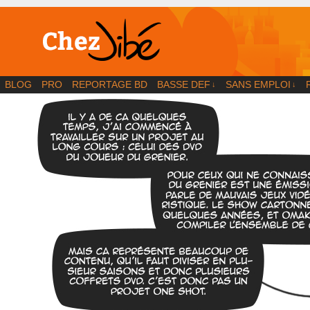
BD | Illustration | Blog
BLOG
PRO
REPORTAGE BD
BASSE DEF
SANS EMPLOI
↓
↓