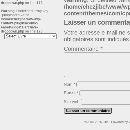
Warning
: Undefined varia
dropdown.php
on line
173
/home/chezjibe/www/w
Warning
: Undefined array key
content/themes/comic
"jumptoarchive" in
/home/chezjibe/www/wp-
Laisser un commenta
content/plugins/comic-
easel/widgets/archive-
dropdown.php
on line
173
Votre adresse e-mail ne s
obligatoires sont indiqué
Commentaire
*
Nom
*
E-mail
*
Site web
©2004-2026
Jibé
|
Powered by