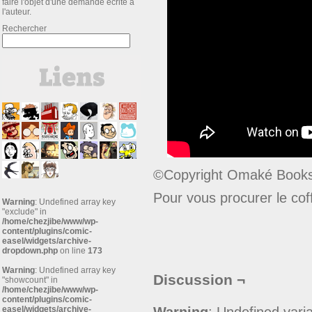
faire l'objet d'une demande écrite à
l'auteur.
Rechercher
©Copyright Omaké Books 
Pour vous procurer le co
Warning
: Undefined array key
"exclude" in
/home/chezjibe/www/wp-
content/plugins/comic-
easel/widgets/archive-
dropdown.php
on line
173
Warning
: Undefined array key
Discussion ¬
"showcount" in
/home/chezjibe/www/wp-
content/plugins/comic-
easel/widgets/archive-