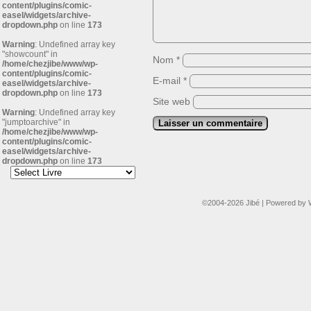
content/plugins/comic-
easel/widgets/archive-
dropdown.php
on line
173
Warning
: Undefined array key
"showcount" in
Nom
*
/home/chezjibe/www/wp-
content/plugins/comic-
E-mail
*
easel/widgets/archive-
dropdown.php
on line
173
Site web
Warning
: Undefined array key
"jumptoarchive" in
/home/chezjibe/www/wp-
content/plugins/comic-
easel/widgets/archive-
dropdown.php
on line
173
©2004-2026
Jibé
|
Powered by