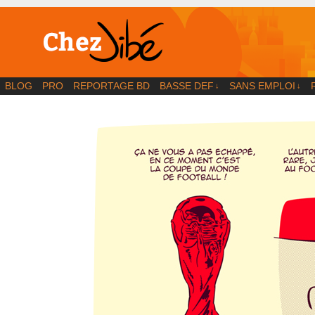
BD | Illustration | Blog
BLOG
PRO
REPORTAGE BD
BASSE DEF
SANS EMPLOI
↓
↓