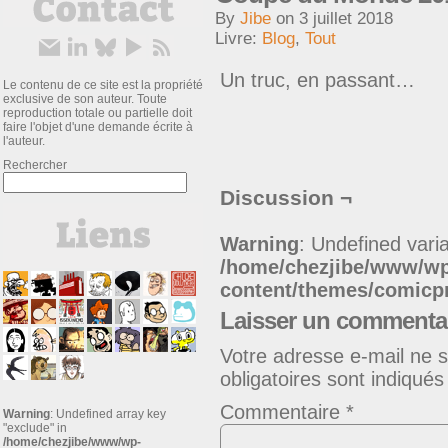
By
Jibe
on
3 juillet 2018
Livre:
Blog
,
Tout
Un truc, en passant…
Le contenu de ce site est la propriété
exclusive de son auteur. Toute
reproduction totale ou partielle doit
faire l'objet d'une demande écrite à
l'auteur.
Rechercher
Discussion ¬
Warning
: Undefined varia
/home/chezjibe/www/w
content/themes/comic
Laisser un commenta
Votre adresse e-mail ne s
obligatoires sont indiqué
Commentaire
*
Warning
: Undefined array key
"exclude" in
/home/chezjibe/www/wp-