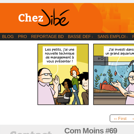
BD | Illustration | Blog
BLOG
PRO
REPORTAGE BD
BASSE DEF
SANS EMPLOI
↓
↓
‹‹ First
Com Moins #69