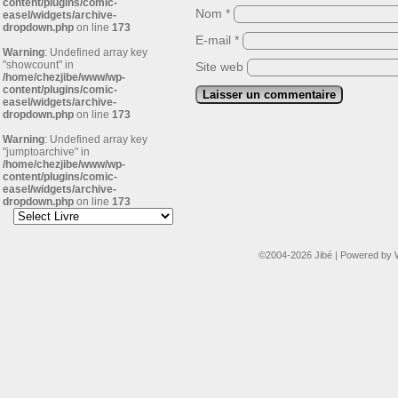
content/plugins/comic-
Nom
*
easel/widgets/archive-
dropdown.php
on line
173
E-mail
*
Warning
: Undefined array key
"showcount" in
Site web
/home/chezjibe/www/wp-
content/plugins/comic-
easel/widgets/archive-
dropdown.php
on line
173
Warning
: Undefined array key
"jumptoarchive" in
/home/chezjibe/www/wp-
content/plugins/comic-
easel/widgets/archive-
dropdown.php
on line
173
©2004-2026
Jibé
|
Powered by