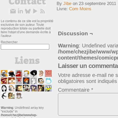
By
Jibe
on
23 septembre 2011
Livre:
Com Moins
Le contenu de ce site est la propriété
exclusive de son auteur. Toute
reproduction totale ou partielle doit
faire l'objet d'une demande écrite à
Discussion ¬
l'auteur.
Rechercher
Warning
: Undefined varia
/home/chezjibe/www/w
content/themes/comic
Laisser un commenta
Votre adresse e-mail ne s
obligatoires sont indiqué
Commentaire
*
Warning
: Undefined array key
"exclude" in
/home/chezjibe/www/wp-