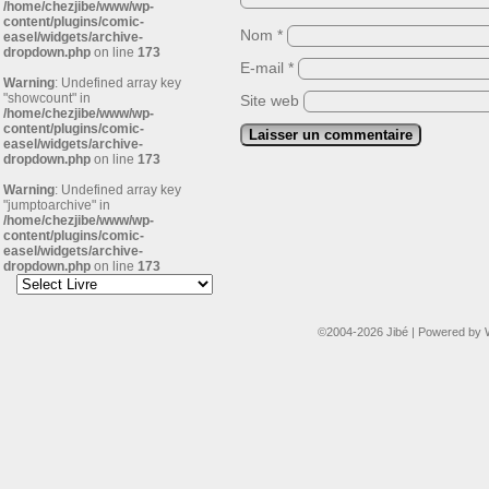
/home/chezjibe/www/wp-
content/plugins/comic-
Nom
*
easel/widgets/archive-
dropdown.php
on line
173
E-mail
*
Warning
: Undefined array key
"showcount" in
Site web
/home/chezjibe/www/wp-
content/plugins/comic-
easel/widgets/archive-
dropdown.php
on line
173
Warning
: Undefined array key
"jumptoarchive" in
/home/chezjibe/www/wp-
content/plugins/comic-
easel/widgets/archive-
dropdown.php
on line
173
©2004-2026
Jibé
|
Powered by