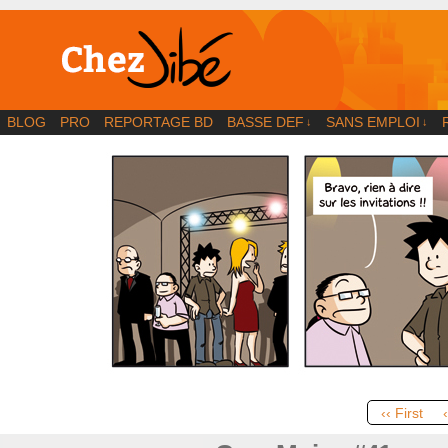
BD | Illustration | Blog
BLOG
PRO
REPORTAGE BD
BASSE DEF
SANS EMPLOI
↓
↓
‹‹ First