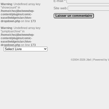
E-mail
*
Warning
: Undefined array key
"showcount" in
Site web
/home/chezjibe/www/wp-
content/plugins/comic-
easel/widgets/archive-
dropdown.php
on line
173
Warning
: Undefined array key
"jumptoarchive" in
/home/chezjibe/www/wp-
content/plugins/comic-
easel/widgets/archive-
dropdown.php
on line
173
©2004-2026
Jibé
|
Powered by