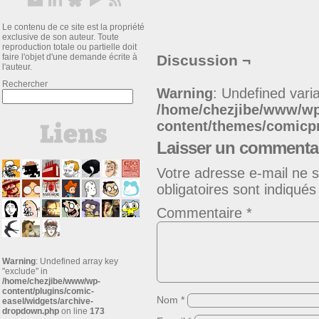
Le contenu de ce site est la propriété
exclusive de son auteur. Toute
reproduction totale ou partielle doit
faire l'objet d'une demande écrite à
Discussion ¬
l'auteur.
Rechercher
Warning
: Undefined varia
/home/chezjibe/www/w
content/themes/comic
Laisser un commenta
Votre adresse e-mail ne s
obligatoires sont indiqué
Commentaire
*
Warning
: Undefined array key
"exclude" in
/home/chezjibe/www/wp-
content/plugins/comic-
Nom
*
easel/widgets/archive-
dropdown.php
on line
173