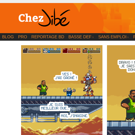
BD | Illustration | Blog
BLOG
PRO
REPORTAGE BD
BASSE DEF
SANS EMPLOI
↓
↓