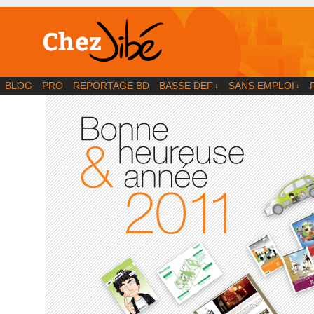
BD | Illustration | Blog
BLOG
PRO
REPORTAGE BD
BASSE DEF
SANS EMPLOI
↓
↓