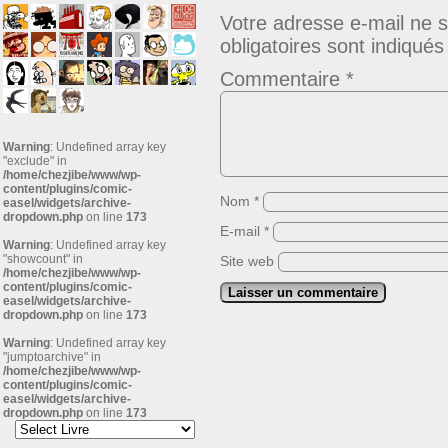
Votre adresse e-mail ne s
obligatoires sont indiqué
Commentaire
*
Warning
: Undefined array key
"exclude" in
/home/chezjibe/www/wp-
content/plugins/comic-
Nom
*
easel/widgets/archive-
dropdown.php
on line
173
E-mail
*
Warning
: Undefined array key
"showcount" in
Site web
/home/chezjibe/www/wp-
content/plugins/comic-
easel/widgets/archive-
dropdown.php
on line
173
Warning
: Undefined array key
"jumptoarchive" in
/home/chezjibe/www/wp-
content/plugins/comic-
easel/widgets/archive-
dropdown.php
on line
173