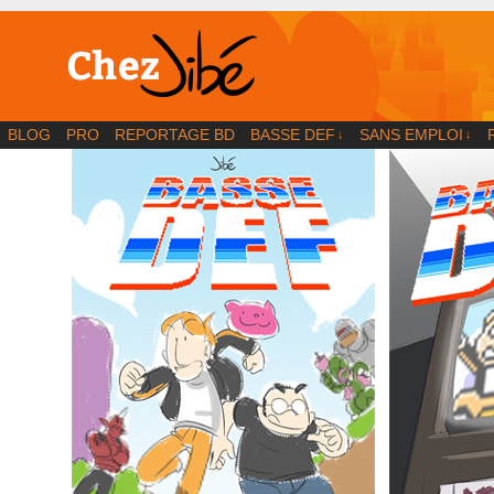
BD | Illustration | Blog
BLOG
PRO
REPORTAGE BD
BASSE DEF
SANS EMPLOI
↓
↓