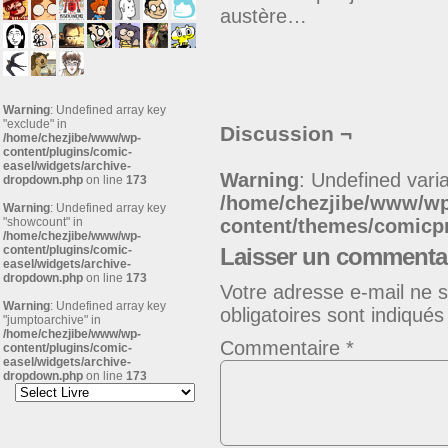
austère…
Warning
: Undefined array key
"exclude" in
Discussion ¬
/home/chezjibe/www/wp-
content/plugins/comic-
easel/widgets/archive-
Warning
: Undefined varia
dropdown.php
on line
173
/home/chezjibe/www/w
Warning
: Undefined array key
"showcount" in
content/themes/comic
/home/chezjibe/www/wp-
content/plugins/comic-
Laisser un commenta
easel/widgets/archive-
dropdown.php
on line
173
Votre adresse e-mail ne s
Warning
: Undefined array key
obligatoires sont indiqué
"jumptoarchive" in
/home/chezjibe/www/wp-
Commentaire
*
content/plugins/comic-
easel/widgets/archive-
dropdown.php
on line
173