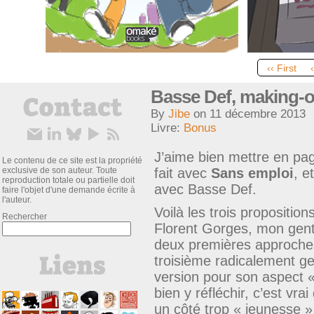
‹‹ First
Basse Def, making-of
By
Jibe
on
11 décembre 2013
Livre:
Bonus
J’aime bien mettre en pa
Le contenu de ce site est la propriété
exclusive de son auteur. Toute
fait avec
Sans emploi
, e
reproduction totale ou partielle doit
avec Basse Def.
faire l'objet d'une demande écrite à
l'auteur.
Voilà les trois proposition
Rechercher
Florent Gorges, mon gent
deux premières approches 
troisième radicalement ge
version pour son aspect 
bien y réfléchir, c’est vra
un côté trop « jeunesse » 