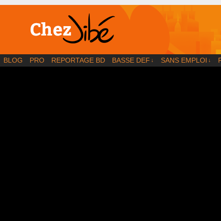
BD | Illustration | Blog
BLOG
PRO
REPORTAGE BD
BASSE DEF
SANS EMPLOI
↓
↓