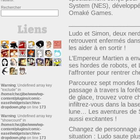
l'auteur.
System (NES), développé 
Rechercher
Omaké Games.
____________________
Ludo et Simon, deux nerd
retrouvent enfermés dans 
les aider à en sortir !
L’Empereur Martien a env
ses hordes de robots, et 
l’affronter pour rentrer c
Parcourez sept mondes fa
Warning
: Undefined array key
passage à travers la forê
"exclude" in
/home/chezjibe/www/wp-
de glace, trouvez votre 
content/plugins/comic-
easel/widgets/archive-
infiltrez-vous dans la bas
dropdown.php
on line
173
lune… Les aventures de S
Warning
: Undefined array key
aussi excitantes !
"showcount" in
/home/chezjibe/www/wp-
Changez de personnage à 
content/plugins/comic-
easel/widgets/archive-
situation : Ludo saute plus
dropdown.php
on line
173