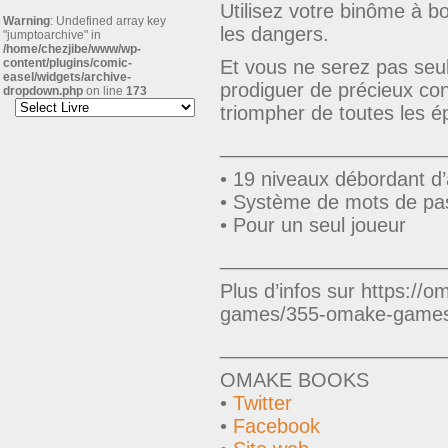
Utilisez votre binôme à b
Warning
: Undefined array key
les dangers.
"jumptoarchive" in
/home/chezjibe/www/wp-
content/plugins/comic-
Et vous ne serez pas seul
easel/widgets/archive-
prodiguer de précieux cons
dropdown.php
on line
173
triompher de toutes les é
____________________
• 19 niveaux débordant d’
• Système de mots de pas
• Pour un seul joueur
____________________
Plus d’infos sur https:/
games/355-omake-games-
____________________
OMAKE BOOKS
•
Twitter
•
Facebook