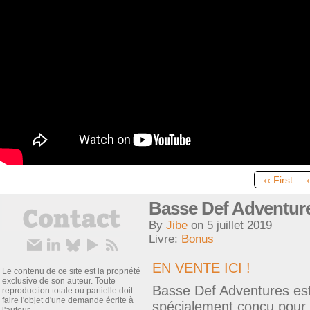
‹‹ First
Basse Def Adventures,
By
Jibe
on
5 juillet 2019
Livre:
Bonus
EN VENTE ICI !
Le contenu de ce site est la propriété
exclusive de son auteur. Toute
Basse Def Adventures est
reproduction totale ou partielle doit
faire l'objet d'une demande écrite à
spécialement conçu pour 