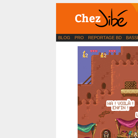
BD | Illustration | Bl
BLOG
PRO
REPORTAGE BD
BASS