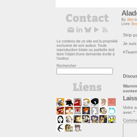
Alad
By
Jibe
Livre:
Bo
Strip 
Le contenu de ce site est la propriété
Je suis 
exclusive de son auteur. Toute
reproduction totale ou partielle doit
#Team
faire l'objet d'une demande écrite à
l'auteur.
Rechercher
Discus
Warni
conte
Lais
Votre a
avec
*
Comme