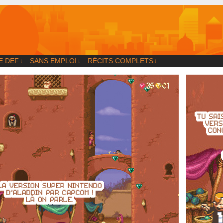
og
E DEF
SANS EMPLOI
RÉCITS COMPLETS
↓
↓
↓