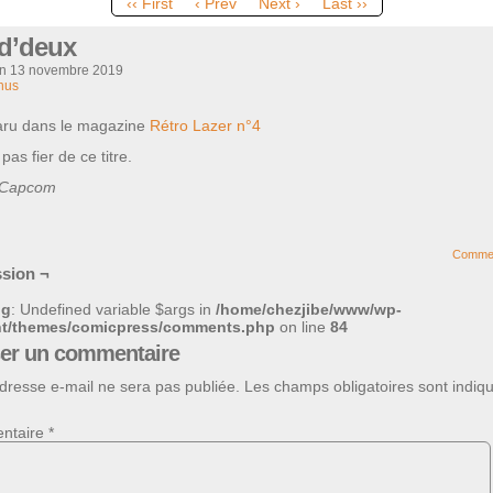
‹‹ First
‹ Prev
Next ›
Last ››
d’deux
on
13 novembre 2019
nus
paru dans le magazine
Rétro Lazer n°4
pas fier de ce titre.
Capcom
Comme
sion ¬
ng
: Undefined variable $args in
/home/chezjibe/www/wp-
nt/themes/comicpress/comments.php
on line
84
ser un commentaire
dresse e-mail ne sera pas publiée.
Les champs obligatoires sont indiq
ntaire
*