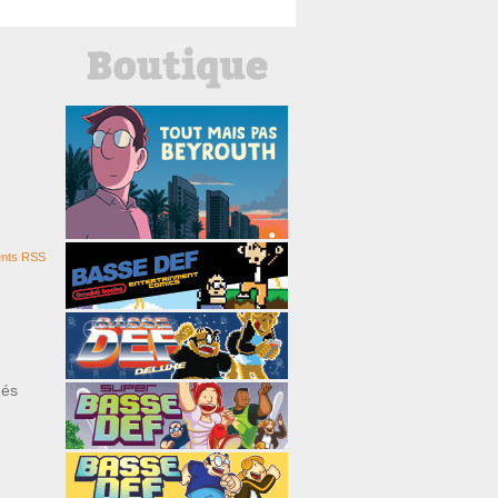
nts RSS
ués