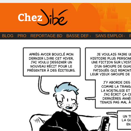
BD | Illustration | Blog
BLOG
PRO
REPORTAGE BD
BASSE DEF
SANS EMPLOI
↓
↓