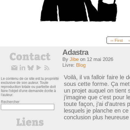
‹‹ First
Adastra
By
Jibe
on
12 mai 2026
Livre:
Blog
Voilà, il va falloir faire le
Le contenu de ce site est la propriété
exclusive de son auteur. Toute
sous cette forme. Ça met
reproduction totale ou partielle doit
un projet auquel on tient
faire l'objet d'une demande écrite à
l'auteur.
j’imagine que c’est pour 
Rechercher
toute façon, j’ai d’autres 
lesquels je planche en 
conclusion plus heureuse 