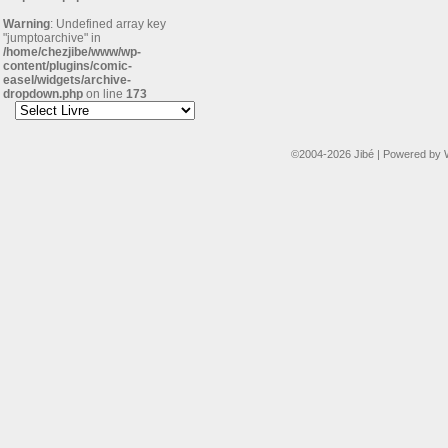
Warning
: Undefined array key
"jumptoarchive" in
/home/chezjibe/www/wp-
content/plugins/comic-
easel/widgets/archive-
dropdown.php
on line
173
©2004-2026
Jibé
|
Powered by