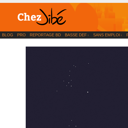
BD | Illustration | Blog
BLOG
PRO
REPORTAGE BD
BASSE DEF
SANS EMPLOI
↓
↓