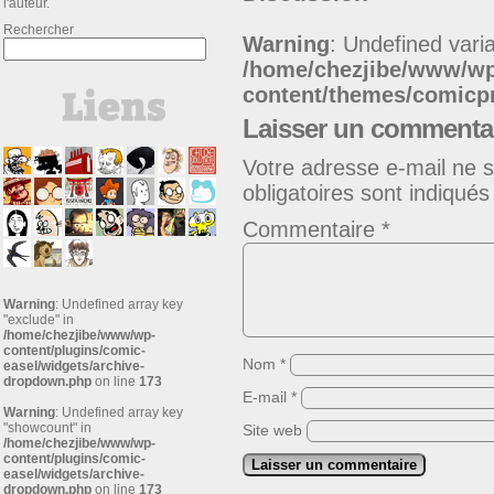
l'auteur.
Rechercher
Warning
: Undefined varia
/home/chezjibe/www/w
content/themes/comic
Laisser un commenta
Votre adresse e-mail ne s
obligatoires sont indiqué
Commentaire
*
Warning
: Undefined array key
"exclude" in
/home/chezjibe/www/wp-
content/plugins/comic-
Nom
*
easel/widgets/archive-
dropdown.php
on line
173
E-mail
*
Warning
: Undefined array key
"showcount" in
Site web
/home/chezjibe/www/wp-
content/plugins/comic-
easel/widgets/archive-
dropdown.php
on line
173