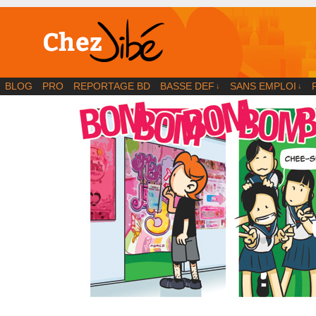
BD | Illustration | Blog
BLOG
PRO
REPORTAGE BD
BASSE DEF
SANS EMPLOI
↓
↓