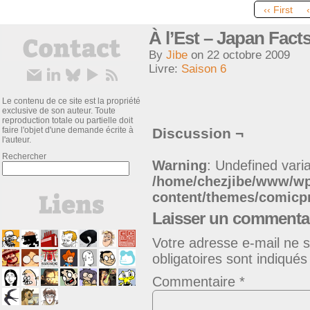
‹‹ First
À l’Est – Japan Fact
By
Jibe
on
22 octobre 2009
Livre:
Saison 6
Le contenu de ce site est la propriété
exclusive de son auteur. Toute
reproduction totale ou partielle doit
faire l'objet d'une demande écrite à
Discussion ¬
l'auteur.
Rechercher
Warning
: Undefined varia
/home/chezjibe/www/w
content/themes/comic
Laisser un commenta
Votre adresse e-mail ne s
obligatoires sont indiqué
Commentaire
*