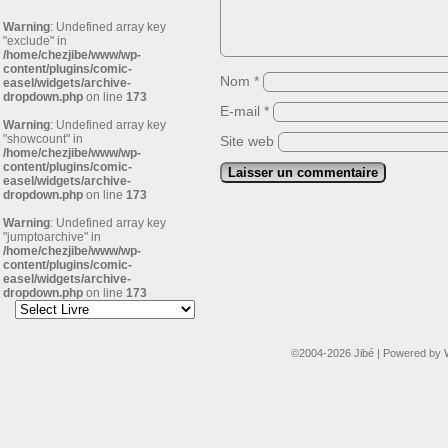
Warning
: Undefined array key
"exclude" in
/home/chezjibe/www/wp-
content/plugins/comic-
Nom
*
easel/widgets/archive-
dropdown.php
on line
173
E-mail
*
Warning
: Undefined array key
"showcount" in
Site web
/home/chezjibe/www/wp-
content/plugins/comic-
easel/widgets/archive-
dropdown.php
on line
173
Warning
: Undefined array key
"jumptoarchive" in
/home/chezjibe/www/wp-
content/plugins/comic-
easel/widgets/archive-
dropdown.php
on line
173
©2004-2026
Jibé
|
Powered by