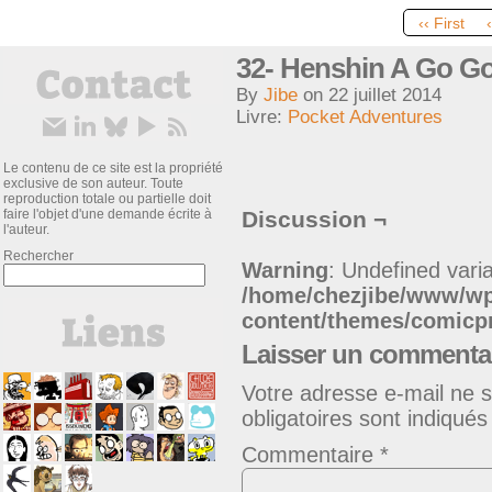
‹‹ First
32- Henshin A Go G
By
Jibe
on
22 juillet 2014
Livre:
Pocket Adventures
Le contenu de ce site est la propriété
exclusive de son auteur. Toute
reproduction totale ou partielle doit
faire l'objet d'une demande écrite à
Discussion ¬
l'auteur.
Rechercher
Warning
: Undefined varia
/home/chezjibe/www/w
content/themes/comic
Laisser un commenta
Votre adresse e-mail ne s
obligatoires sont indiqué
Commentaire
*