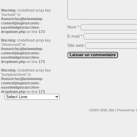
Warning
: Undefined array key
"exclude" in
/home/chezjibe/www/wp-
content/plugins/comic-
Nom
*
easel/widgets/archive-
dropdown.php
on line
173
E-mail
*
Warning
: Undefined array key
"showcount" in
Site web
/home/chezjibe/www/wp-
content/plugins/comic-
easel/widgets/archive-
dropdown.php
on line
173
Warning
: Undefined array key
"jumptoarchive" in
/home/chezjibe/www/wp-
content/plugins/comic-
easel/widgets/archive-
dropdown.php
on line
173
©2004-2026
Jibé
|
Powered by