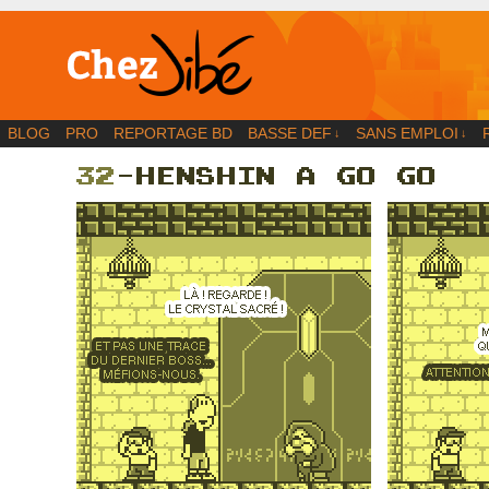
BD | Illustration | Blog
BLOG
PRO
REPORTAGE BD
BASSE DEF
SANS EMPLOI
↓
↓