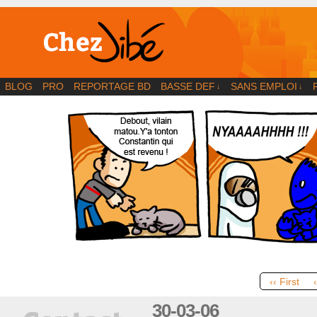
BD | Illustration | Blog
BLOG
PRO
REPORTAGE BD
BASSE DEF
SANS EMPLOI
↓
↓
‹‹ First
30-03-06