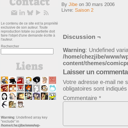
By
Jibe
on
30 mars 2006
Livre:
Saison 2
Le contenu de ce site est la propriété
exclusive de son auteur. Toute
reproduction totale ou partielle doit
faire l'objet d'une demande écrite à
Discussion ¬
l'auteur.
Rechercher
Warning
: Undefined varia
/home/chezjibe/www/w
content/themes/comic
Laisser un commenta
Votre adresse e-mail ne s
obligatoires sont indiqué
Commentaire
*
Warning
: Undefined array key
"exclude" in
/home/chezjibe/www/wp-