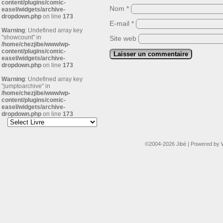
content/plugins/comic-
Nom
*
easel/widgets/archive-
dropdown.php
on line
173
E-mail
*
Warning
: Undefined array key
"showcount" in
Site web
/home/chezjibe/www/wp-
content/plugins/comic-
easel/widgets/archive-
dropdown.php
on line
173
Warning
: Undefined array key
"jumptoarchive" in
/home/chezjibe/www/wp-
content/plugins/comic-
easel/widgets/archive-
dropdown.php
on line
173
©2004-2026
Jibé
|
Powered by