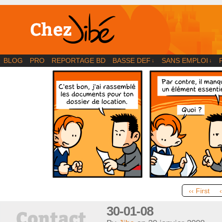
BD | Illustration | Blog
BLOG
PRO
REPORTAGE BD
BASSE DEF
SANS EMPLOI
↓
↓
‹‹ First
30-01-08