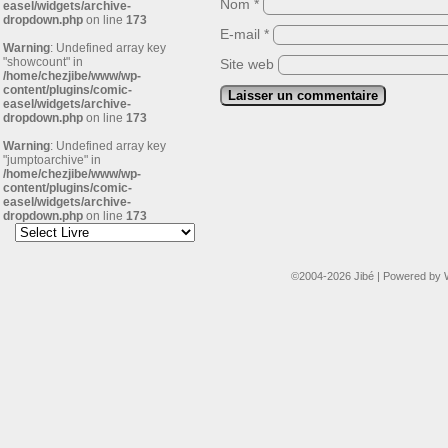
Nom
*
easel/widgets/archive-
dropdown.php
on line
173
E-mail
*
Warning
: Undefined array key
"showcount" in
Site web
/home/chezjibe/www/wp-
content/plugins/comic-
easel/widgets/archive-
dropdown.php
on line
173
Warning
: Undefined array key
"jumptoarchive" in
/home/chezjibe/www/wp-
content/plugins/comic-
easel/widgets/archive-
dropdown.php
on line
173
©2004-2026
Jibé
|
Powered by