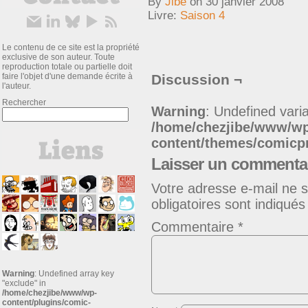
By
Jibe
on
30 janvier 2008
Livre:
Saison 4
Le contenu de ce site est la propriété
exclusive de son auteur. Toute
reproduction totale ou partielle doit
faire l'objet d'une demande écrite à
Discussion ¬
l'auteur.
Rechercher
Warning
: Undefined varia
/home/chezjibe/www/w
content/themes/comic
Laisser un commenta
Votre adresse e-mail ne s
obligatoires sont indiqué
Commentaire
*
Warning
: Undefined array key
"exclude" in
/home/chezjibe/www/wp-
content/plugins/comic-