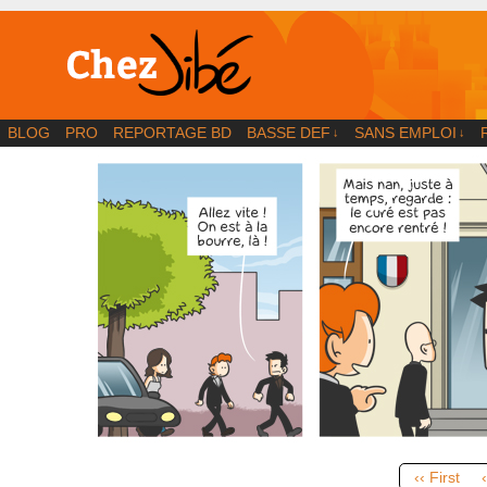
BD | Illustration | Blog
BLOG
PRO
REPORTAGE BD
BASSE DEF
SANS EMPLOI
↓
↓
‹‹ First