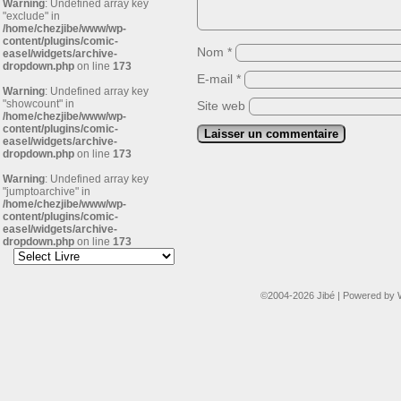
Warning
: Undefined array key
"exclude" in
/home/chezjibe/www/wp-
content/plugins/comic-
Nom
*
easel/widgets/archive-
dropdown.php
on line
173
E-mail
*
Warning
: Undefined array key
"showcount" in
Site web
/home/chezjibe/www/wp-
content/plugins/comic-
easel/widgets/archive-
dropdown.php
on line
173
Warning
: Undefined array key
"jumptoarchive" in
/home/chezjibe/www/wp-
content/plugins/comic-
easel/widgets/archive-
dropdown.php
on line
173
©2004-2026
Jibé
|
Powered by