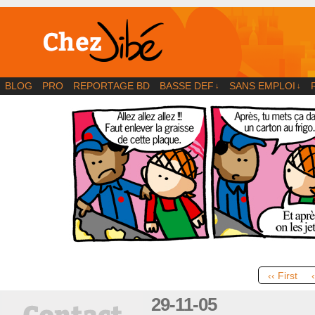
BD | Illustration | Blog
BLOG
PRO
REPORTAGE BD
BASSE DEF
SANS EMPLOI
↓
↓
‹‹ First
29-11-05