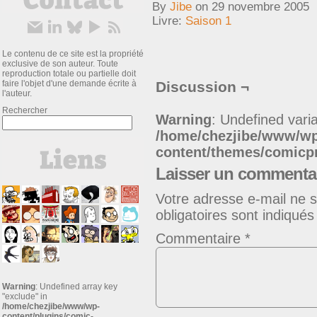
By
Jibe
on
29 novembre 2005
Livre:
Saison 1
Le contenu de ce site est la propriété
exclusive de son auteur. Toute
reproduction totale ou partielle doit
faire l'objet d'une demande écrite à
Discussion ¬
l'auteur.
Rechercher
Warning
: Undefined varia
/home/chezjibe/www/w
content/themes/comic
Laisser un commenta
Votre adresse e-mail ne s
obligatoires sont indiqué
Commentaire
*
Warning
: Undefined array key
"exclude" in
/home/chezjibe/www/wp-
content/plugins/comic-