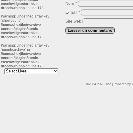
Nom
*
easel/widgets/archive-
dropdown.php
on line
173
E-mail
*
Warning
: Undefined array key
"showcount" in
Site web
/home/chezjibe/www/wp-
content/plugins/comic-
easel/widgets/archive-
dropdown.php
on line
173
Warning
: Undefined array key
"jumptoarchive" in
/home/chezjibe/www/wp-
content/plugins/comic-
easel/widgets/archive-
dropdown.php
on line
173
©2004-2026
Jibé
|
Powered by