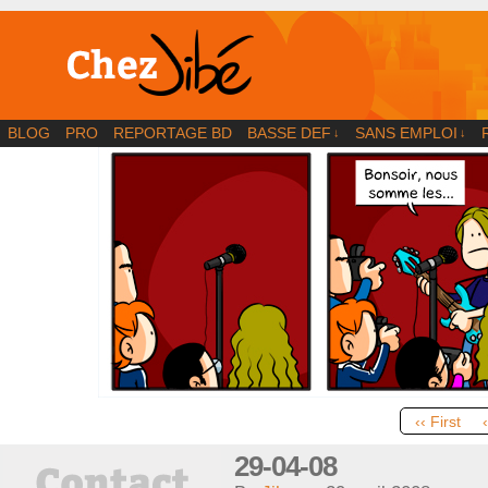
BD | Illustration | Blog
BLOG
PRO
REPORTAGE BD
BASSE DEF
SANS EMPLOI
↓
↓
‹‹ First
29-04-08