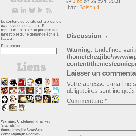
By
Jibe
on
29 avril 2008
Livre:
Saison 4
Le contenu de ce site est la propriété
exclusive de son auteur. Toute
reproduction totale ou partielle doit
faire l'objet d'une demande écrite à
Discussion ¬
l'auteur.
Rechercher
Warning
: Undefined varia
/home/chezjibe/www/w
content/themes/comic
Laisser un commenta
Votre adresse e-mail ne s
obligatoires sont indiqué
Commentaire
*
Warning
: Undefined array key
"exclude" in
/home/chezjibe/www/wp-
content/plugins/comic-