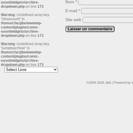
Nom
*
easel/widgets/archive-
dropdown.php
on line
173
E-mail
*
Warning
: Undefined array key
"showcount" in
Site web
/home/chezjibe/www/wp-
content/plugins/comic-
easel/widgets/archive-
dropdown.php
on line
173
Warning
: Undefined array key
"jumptoarchive" in
/home/chezjibe/www/wp-
content/plugins/comic-
easel/widgets/archive-
dropdown.php
on line
173
©2004-2026
Jibé
|
Powered by