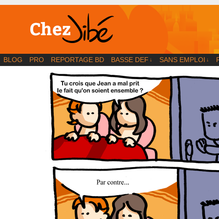
BD | Illustration | Blog
BLOG
PRO
REPORTAGE BD
BASSE DEF
SANS EMPLOI
↓
↓