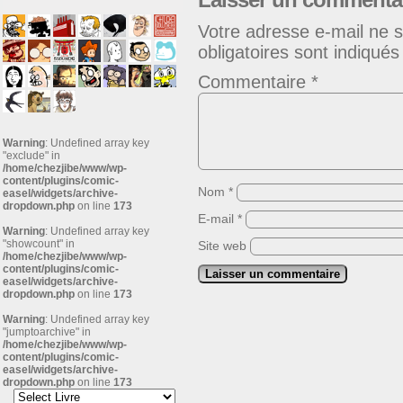
Votre adresse e-mail ne s
obligatoires sont indiqué
Commentaire
*
Warning
: Undefined array key
"exclude" in
/home/chezjibe/www/wp-
content/plugins/comic-
Nom
*
easel/widgets/archive-
dropdown.php
on line
173
E-mail
*
Warning
: Undefined array key
"showcount" in
Site web
/home/chezjibe/www/wp-
content/plugins/comic-
easel/widgets/archive-
dropdown.php
on line
173
Warning
: Undefined array key
"jumptoarchive" in
/home/chezjibe/www/wp-
content/plugins/comic-
easel/widgets/archive-
dropdown.php
on line
173