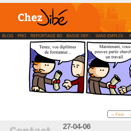
BD | Illustration | Blog
BLOG
PRO
REPORTAGE BD
BASSE DEF
SANS EMPLOI
↓
↓
‹‹ First
27-04-06