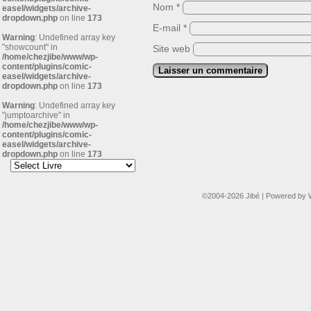
Nom
*
easel/widgets/archive-
dropdown.php
on line
173
E-mail
*
Warning
: Undefined array key
"showcount" in
Site web
/home/chezjibe/www/wp-
content/plugins/comic-
easel/widgets/archive-
dropdown.php
on line
173
Warning
: Undefined array key
"jumptoarchive" in
/home/chezjibe/www/wp-
content/plugins/comic-
easel/widgets/archive-
dropdown.php
on line
173
©2004-2026
Jibé
|
Powered by