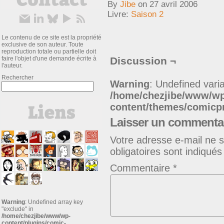
By
Jibe
on
27 avril 2006
Livre:
Saison 2
Le contenu de ce site est la propriété
exclusive de son auteur. Toute
reproduction totale ou partielle doit
faire l'objet d'une demande écrite à
Discussion ¬
l'auteur.
Rechercher
Warning
: Undefined varia
/home/chezjibe/www/w
content/themes/comic
Laisser un commenta
Votre adresse e-mail ne s
obligatoires sont indiqué
Commentaire
*
Warning
: Undefined array key
"exclude" in
/home/chezjibe/www/wp-
content/plugins/comic-