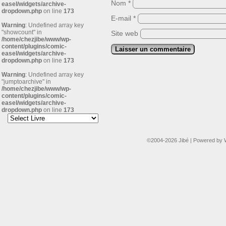
Nom
*
easel/widgets/archive-
dropdown.php
on line
173
E-mail
*
Warning
: Undefined array key
"showcount" in
Site web
/home/chezjibe/www/wp-
content/plugins/comic-
easel/widgets/archive-
dropdown.php
on line
173
Warning
: Undefined array key
"jumptoarchive" in
/home/chezjibe/www/wp-
content/plugins/comic-
easel/widgets/archive-
dropdown.php
on line
173
©2004-2026
Jibé
|
Powered by