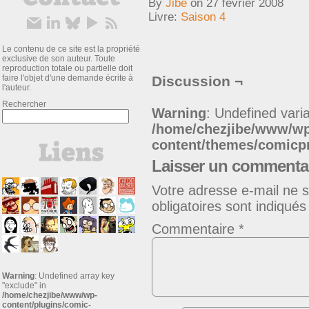
By
Jibe
on
27 février 2008
Livre:
Saison 4
Le contenu de ce site est la propriété
exclusive de son auteur. Toute
reproduction totale ou partielle doit
faire l'objet d'une demande écrite à
Discussion ¬
l'auteur.
Rechercher
Warning
: Undefined varia
/home/chezjibe/www/w
content/themes/comic
Laisser un commenta
Votre adresse e-mail ne s
obligatoires sont indiqué
Commentaire
*
Warning
: Undefined array key
"exclude" in
/home/chezjibe/www/wp-
content/plugins/comic-