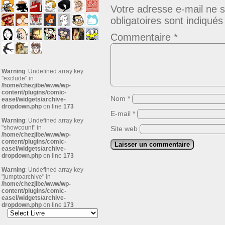
Votre adresse e-mail ne s
obligatoires sont indiqué
Commentaire
*
Warning
: Undefined array key
"exclude" in
/home/chezjibe/www/wp-
content/plugins/comic-
Nom
*
easel/widgets/archive-
dropdown.php
on line
173
E-mail
*
Warning
: Undefined array key
"showcount" in
Site web
/home/chezjibe/www/wp-
content/plugins/comic-
easel/widgets/archive-
dropdown.php
on line
173
Warning
: Undefined array key
"jumptoarchive" in
/home/chezjibe/www/wp-
content/plugins/comic-
easel/widgets/archive-
dropdown.php
on line
173