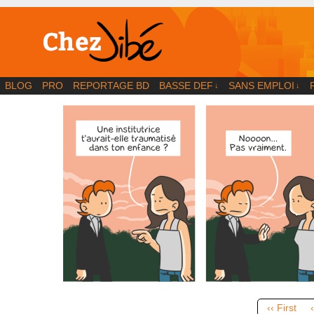
BD | Illustration | Blog
BLOG
PRO
REPORTAGE BD
BASSE DEF
SANS EMPLOI
↓
↓
‹‹ First