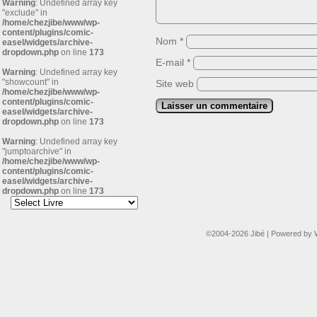
Warning
: Undefined array key
"exclude" in
/home/chezjibe/www/wp-
content/plugins/comic-
Nom
*
easel/widgets/archive-
dropdown.php
on line
173
E-mail
*
Warning
: Undefined array key
"showcount" in
Site web
/home/chezjibe/www/wp-
content/plugins/comic-
easel/widgets/archive-
dropdown.php
on line
173
Warning
: Undefined array key
"jumptoarchive" in
/home/chezjibe/www/wp-
content/plugins/comic-
easel/widgets/archive-
dropdown.php
on line
173
©2004-2026
Jibé
|
Powered by