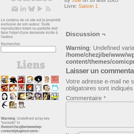
By
Jibe
on
18 août 2005
Livre:
Saison 1
Le contenu de ce site est la propriété
exclusive de son auteur. Toute
reproduction totale ou partielle doit
faire l'objet d'une demande écrite à
Discussion ¬
l'auteur.
Rechercher
Warning
: Undefined varia
/home/chezjibe/www/w
content/themes/comic
Laisser un commenta
Votre adresse e-mail ne s
obligatoires sont indiqué
Commentaire
*
Warning
: Undefined array key
"exclude" in
/home/chezjibe/www/wp-
content/plugins/comic-