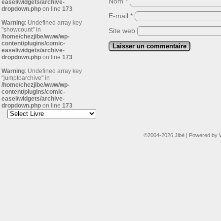
Nom
*
easel/widgets/archive-
dropdown.php
on line
173
E-mail
*
Warning
: Undefined array key
"showcount" in
Site web
/home/chezjibe/www/wp-
content/plugins/comic-
easel/widgets/archive-
dropdown.php
on line
173
Warning
: Undefined array key
"jumptoarchive" in
/home/chezjibe/www/wp-
content/plugins/comic-
easel/widgets/archive-
dropdown.php
on line
173
©2004-2026
Jibé
|
Powered by