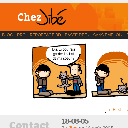
BD | Illustration | Blog
BLOG
PRO
REPORTAGE BD
BASSE DEF
SANS EMPLOI
↓
↓
‹‹ First
18-08-05