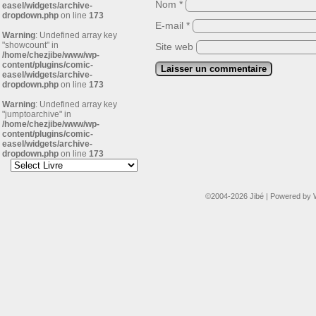
Nom
*
easel/widgets/archive-
dropdown.php
on line
173
E-mail
*
Warning
: Undefined array key
"showcount" in
Site web
/home/chezjibe/www/wp-
content/plugins/comic-
easel/widgets/archive-
dropdown.php
on line
173
Warning
: Undefined array key
"jumptoarchive" in
/home/chezjibe/www/wp-
content/plugins/comic-
easel/widgets/archive-
dropdown.php
on line
173
©2004-2026
Jibé
|
Powered by