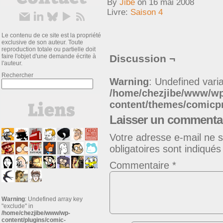
By
Jibe
on
16 mai 2008
Livre:
Saison 4
Le contenu de ce site est la propriété
exclusive de son auteur. Toute
reproduction totale ou partielle doit
faire l'objet d'une demande écrite à
Discussion ¬
l'auteur.
Rechercher
Warning
: Undefined varia
/home/chezjibe/www/w
content/themes/comic
Laisser un commenta
Votre adresse e-mail ne s
obligatoires sont indiqué
Commentaire
*
Warning
: Undefined array key
"exclude" in
/home/chezjibe/www/wp-
content/plugins/comic-