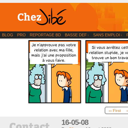
BD | Illustration | Blog
BLOG
PRO
REPORTAGE BD
BASSE DEF
SANS EMPLOI
↓
↓
‹‹ First
16-05-08