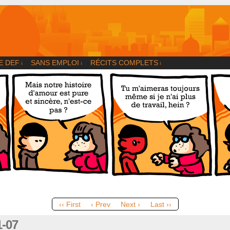
og
E DEF
SANS EMPLOI
RÉCITS COMPLETS
↓
↓
↓
‹‹ First
‹ Prev
Next ›
Last ››
1-07