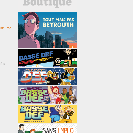
nts RSS
ués