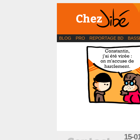
BD | Illustration | Bl
BLOG
PRO
REPORTAGE BD
BASS
15-0