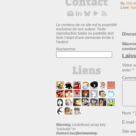
By
Jibe
Livre:
Sai
Le contenu de ce site est la propriété
exclusive de son auteur. Toute
reproduction totale ou partielle doit
Discus
faire l'objet d'une demande écrite à
l'auteur.
Warni
conte
Rechercher
Lais
Votre a
avec
*
Comme
Nom
*
E-mail
Warning
: Undefined array key
"exclude" in
Site w
/home/chezjibe/www/wp-