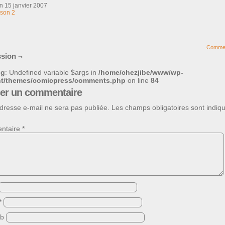
on
15 janvier 2007
son 2
Comme
sion ¬
ng
: Undefined variable $args in
/home/chezjibe/www/wp-
nt/themes/comicpress/comments.php
on line
84
ser un commentaire
dresse e-mail ne sera pas publiée.
Les champs obligatoires sont indiq
ntaire
*
*
eb