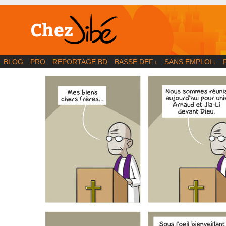
BD | Illustration | Blog
BLOG
PRO
REPORTAGE BD
BASSE DEF
SANS EMPLOI
↓
↓