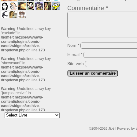
Commentaire
*
Warning
: Undefined array key
"exclude" in
/home/chezjibe/www/wp-
content/plugins/comic-
Nom
*
easel/widgets/archive-
dropdown.php
on line
173
E-mail
*
Warning
: Undefined array key
"showcount" in
Site web
/home/chezjibe/www/wp-
content/plugins/comic-
easel/widgets/archive-
dropdown.php
on line
173
Warning
: Undefined array key
"jumptoarchive" in
/home/chezjibe/www/wp-
content/plugins/comic-
easel/widgets/archive-
dropdown.php
on line
173
©2004-2026
Jibé
|
Powered by