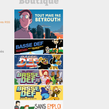
nts RSS
ués