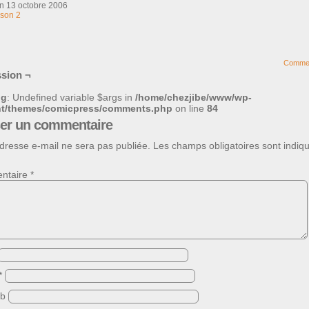
on
13 octobre 2006
son 2
Comme
sion ¬
ng
: Undefined variable $args in
/home/chezjibe/www/wp-
nt/themes/comicpress/comments.php
on line
84
ser un commentaire
dresse e-mail ne sera pas publiée.
Les champs obligatoires sont indiq
ntaire
*
*
eb