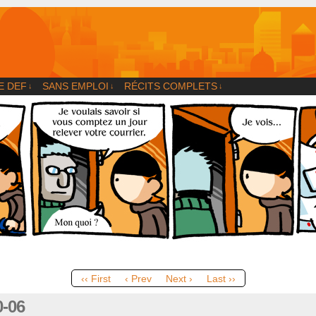
og
E DEF
SANS EMPLOI
RÉCITS COMPLETS
↓
↓
↓
‹‹ First
‹ Prev
Next ›
Last ››
0-06