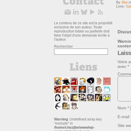
By
Jibe
Livre:
Sai
Le contenu de ce site est la propriété
exclusive de son auteur. Toute
reproduction totale ou partielle doit
Discus
faire l'objet d'une demande écrite à
l'auteur.
Warni
conte
Rechercher
Lais
Votre a
avec
*
Comme
Nom
*
E-mail
Warning
: Undefined array key
"exclude" in
Site w
/home/chezjibe/www/wp-