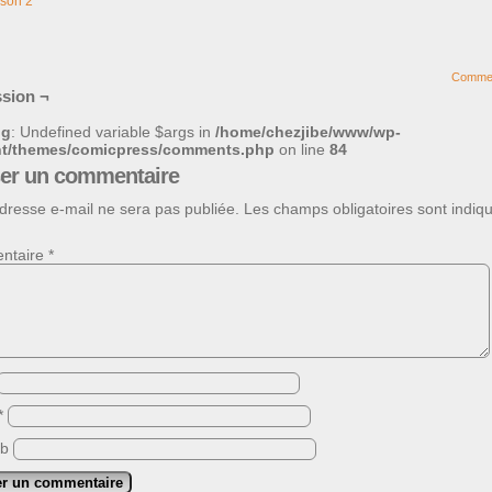
son 2
Comme
sion ¬
ng
: Undefined variable $args in
/home/chezjibe/www/wp-
nt/themes/comicpress/comments.php
on line
84
ser un commentaire
dresse e-mail ne sera pas publiée.
Les champs obligatoires sont indiq
ntaire
*
*
eb