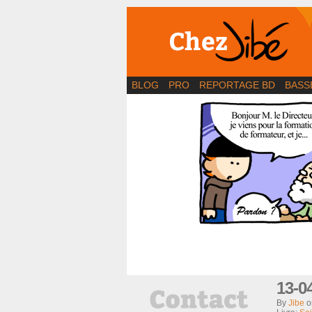
BD | Illustration | Bl
BLOG
PRO
REPORTAGE BD
BASS
13-0
By
Jibe