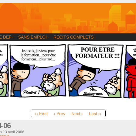
og
E DEF
SANS EMPLOI
RÉCITS COMPLETS
↓
↓
↓
‹‹ First
‹ Prev
Next ›
Last ››
4-06
on
13 avril 2006