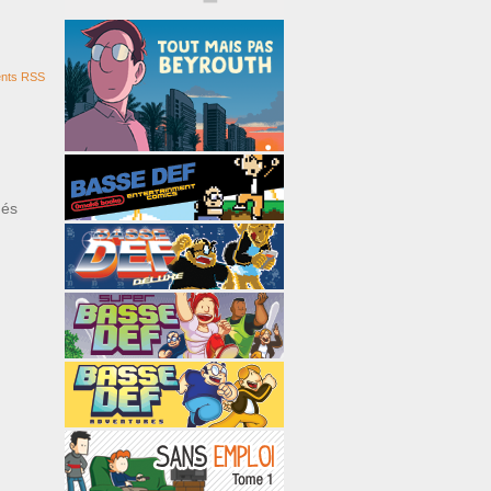
nts RSS
ués