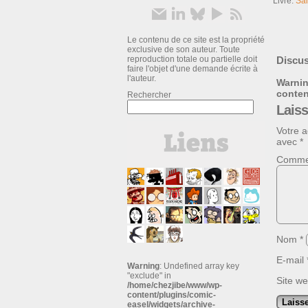
Livre:
Sai
Le contenu de ce site est la propriété
exclusive de son auteur. Toute
reproduction totale ou partielle doit
Discus
faire l'objet d'une demande écrite à
l'auteur.
Warni
conte
Rechercher
Lais
Votre a
avec
*
Comme
Nom
*
E-mail
Warning
: Undefined array key
"exclude" in
Site w
/home/chezjibe/www/wp-
content/plugins/comic-
easel/widgets/archive-