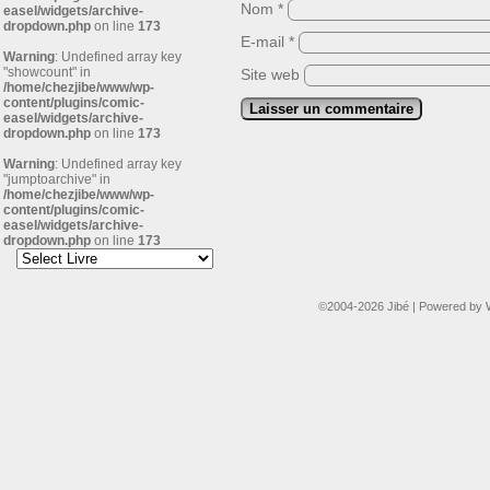
Nom
*
easel/widgets/archive-
dropdown.php
on line
173
E-mail
*
Warning
: Undefined array key
"showcount" in
Site web
/home/chezjibe/www/wp-
content/plugins/comic-
easel/widgets/archive-
dropdown.php
on line
173
Warning
: Undefined array key
"jumptoarchive" in
/home/chezjibe/www/wp-
content/plugins/comic-
easel/widgets/archive-
dropdown.php
on line
173
©2004-2026
Jibé
|
Powered by