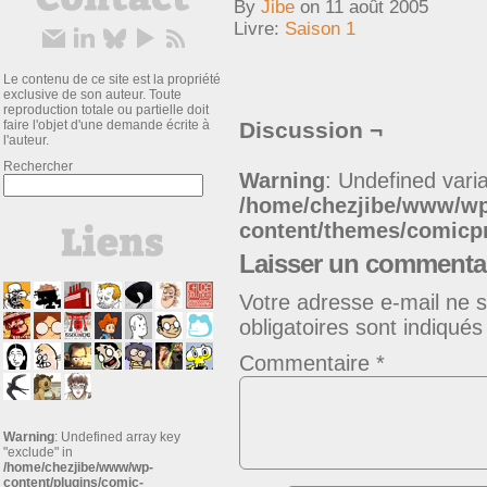
By
Jibe
on
11 août 2005
Livre:
Saison 1
Le contenu de ce site est la propriété
exclusive de son auteur. Toute
reproduction totale ou partielle doit
faire l'objet d'une demande écrite à
Discussion ¬
l'auteur.
Rechercher
Warning
: Undefined varia
/home/chezjibe/www/w
content/themes/comic
Laisser un commenta
Votre adresse e-mail ne s
obligatoires sont indiqué
Commentaire
*
Warning
: Undefined array key
"exclude" in
/home/chezjibe/www/wp-
content/plugins/comic-