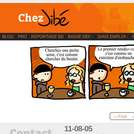
BD | Illustration | Blog
BLOG
PRO
REPORTAGE BD
BASSE DEF
SANS EMPLOI
↓
↓
‹‹ First
11-08-05