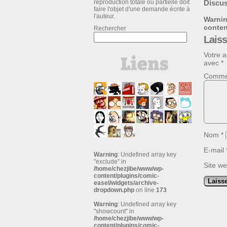
reproduction totale ou partielle doit
Discus
faire l'objet d'une demande écrite à
l'auteur.
Warni
conte
Rechercher
Lais
Votre a
avec
*
Comme
Nom
*
E-mail
Warning
: Undefined array key
"exclude" in
Site w
/home/chezjibe/www/wp-
content/plugins/comic-
easel/widgets/archive-
dropdown.php
on line
173
Warning
: Undefined array key
"showcount" in
/home/chezjibe/www/wp-
content/plugins/comic-