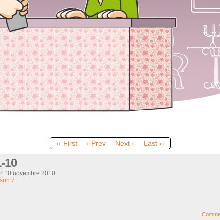
‹‹ First
‹ Prev
Next ›
Last ››
1-10
on
10 novembre 2010
son 7
Comme