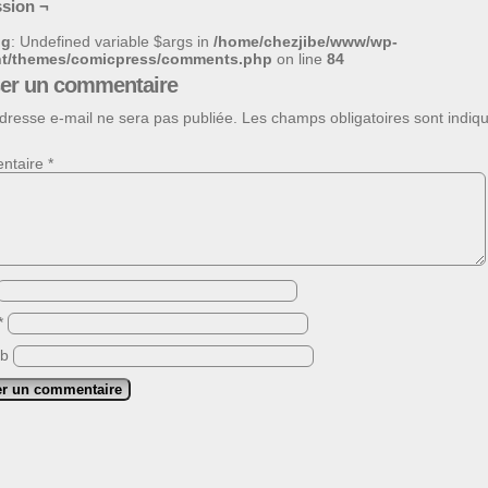
sion ¬
ng
: Undefined variable $args in
/home/chezjibe/www/wp-
nt/themes/comicpress/comments.php
on line
84
ser un commentaire
dresse e-mail ne sera pas publiée.
Les champs obligatoires sont indiq
ntaire
*
*
eb