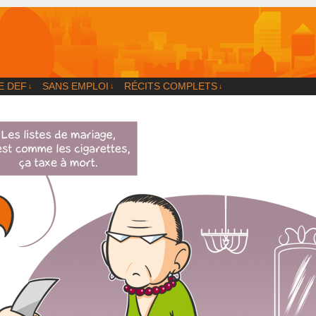
og
E DEF
SANS EMPLOI
RÉCITS COMPLETS
↓
↓
↓