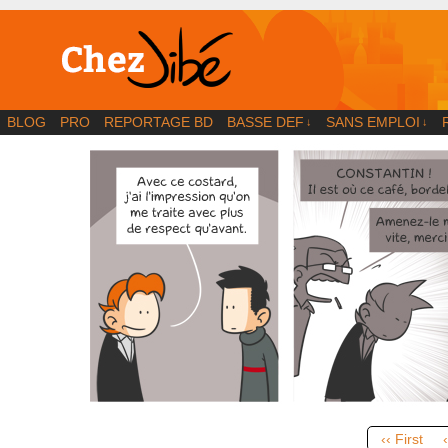
BD | Illustration | Blog
BLOG
PRO
REPORTAGE BD
BASSE DEF
SANS EMPLOI
↓
↓
‹‹ First