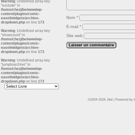
Warning
: Undefined array key
"exclude" in
/home/chezjibe/www/wp-
content/plugins/comic-
Nom
*
easel/widgets/archive-
dropdown.php
on line
173
E-mail
*
Warning
: Undefined array key
"showcount" in
Site web
/home/chezjibe/www/wp-
content/plugins/comic-
easel/widgets/archive-
dropdown.php
on line
173
Warning
: Undefined array key
"jumptoarchive" in
/home/chezjibe/www/wp-
content/plugins/comic-
easel/widgets/archive-
dropdown.php
on line
173
©2004-2026
Jibé
|
Powered by