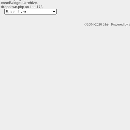
easel/widgets/archive-
dropdown.php
on line
173
©2004-2026
Jibé
|
Powered by