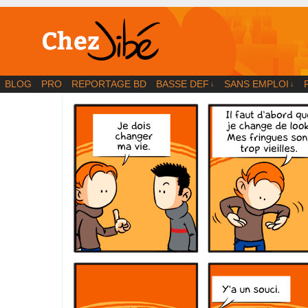
BD | Illustration | Blog
BLOG
PRO
REPORTAGE BD
BASSE DEF
SANS EMPLOI
↓
↓