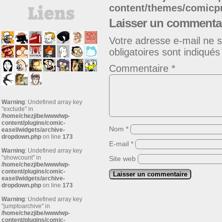
content/themes/comic
Laisser un commenta
Votre adresse e-mail ne s
obligatoires sont indiqué
Commentaire
*
Warning
: Undefined array key
"exclude" in
/home/chezjibe/www/wp-
content/plugins/comic-
Nom
*
easel/widgets/archive-
dropdown.php
on line
173
E-mail
*
Warning
: Undefined array key
"showcount" in
Site web
/home/chezjibe/www/wp-
content/plugins/comic-
easel/widgets/archive-
dropdown.php
on line
173
Warning
: Undefined array key
"jumptoarchive" in
/home/chezjibe/www/wp-
content/plugins/comic-