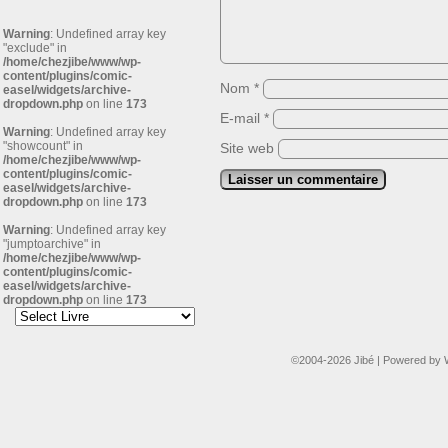
Warning
: Undefined array key
"exclude" in
/home/chezjibe/www/wp-
content/plugins/comic-
Nom
*
easel/widgets/archive-
dropdown.php
on line
173
E-mail
*
Warning
: Undefined array key
"showcount" in
Site web
/home/chezjibe/www/wp-
content/plugins/comic-
easel/widgets/archive-
dropdown.php
on line
173
Warning
: Undefined array key
"jumptoarchive" in
/home/chezjibe/www/wp-
content/plugins/comic-
easel/widgets/archive-
dropdown.php
on line
173
©2004-2026
Jibé
|
Powered by