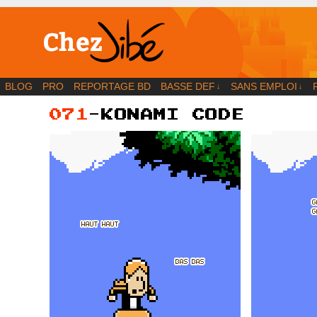
BD | Illustration | Blog
BLOG
PRO
REPORTAGE BD
BASSE DEF
SANS EMPLOI
↓
↓