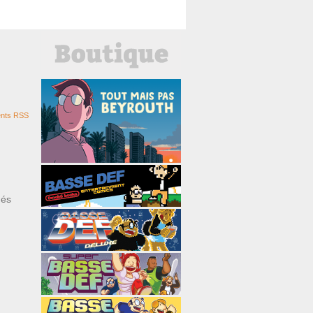
nts RSS
ués