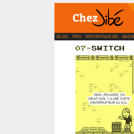
BD | Illustration | Bl
BLOG
PRO
REPORTAGE BD
BASS