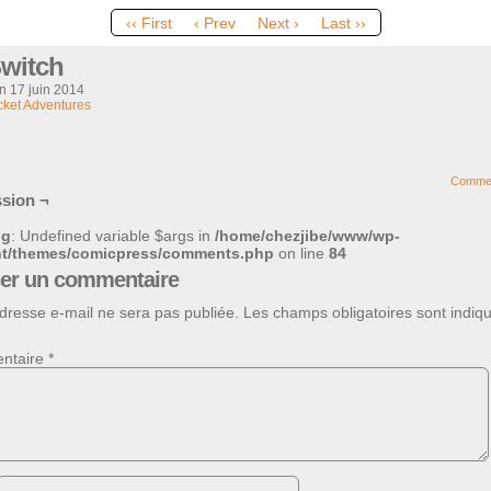
‹‹ First
‹ Prev
Next ›
Last ››
Switch
on
17 juin 2014
ket Adventures
Comme
sion ¬
ng
: Undefined variable $args in
/home/chezjibe/www/wp-
nt/themes/comicpress/comments.php
on line
84
ser un commentaire
dresse e-mail ne sera pas publiée.
Les champs obligatoires sont indiq
ntaire
*