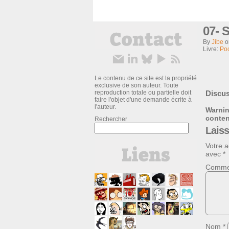
07- 
By
Jibe
Livre:
Poc
Le contenu de ce site est la propriété
exclusive de son auteur. Toute
reproduction totale ou partielle doit
Discus
faire l'objet d'une demande écrite à
l'auteur.
Warni
conte
Rechercher
Lais
Votre a
avec
*
Comme
Nom
*