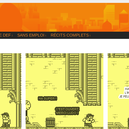
og
E DEF
SANS EMPLOI
RÉCITS COMPLETS
↓
↓
↓