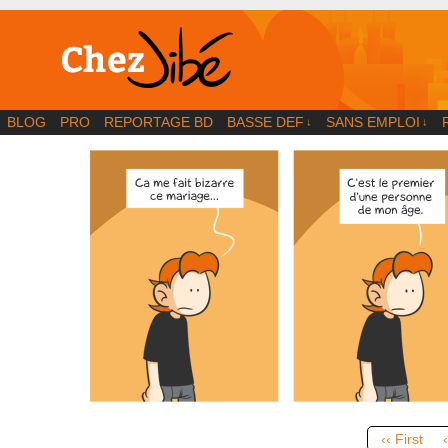
BD | Illustration | Blog
BLOG
PRO
REPORTAGE BD
BASSE DEF
SANS EMPLOI
↓
↓
‹‹ First