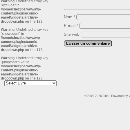
Warning
: Undefined array key
"exclude" in
/home/chezjibe/www/wp-
content/plugins/comic-
Nom
*
easel/widgets/archive-
dropdown.php
on line
173
E-mail
*
Warning
: Undefined array key
"showcount" in
Site web
/home/chezjibe/www/wp-
content/plugins/comic-
easel/widgets/archive-
dropdown.php
on line
173
Warning
: Undefined array key
"jumptoarchive" in
/home/chezjibe/www/wp-
content/plugins/comic-
easel/widgets/archive-
dropdown.php
on line
173
©2004-2026
Jibé
|
Powered by