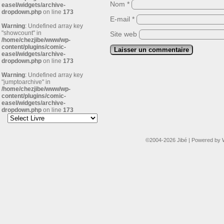
Nom
*
easel/widgets/archive-
dropdown.php
on line
173
E-mail
*
Warning
: Undefined array key
"showcount" in
Site web
/home/chezjibe/www/wp-
content/plugins/comic-
easel/widgets/archive-
dropdown.php
on line
173
Warning
: Undefined array key
"jumptoarchive" in
/home/chezjibe/www/wp-
content/plugins/comic-
easel/widgets/archive-
dropdown.php
on line
173
©2004-2026
Jibé
|
Powered by