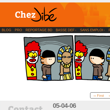
BD | Illustration | Blog
BLOG
PRO
REPORTAGE BD
BASSE DEF
SANS EMPLOI
↓
↓
‹‹ First
05-04-06