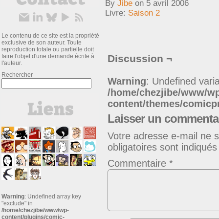
By
Jibe
on
5 avril 2006
Livre:
Saison 2
Le contenu de ce site est la propriété
exclusive de son auteur. Toute
reproduction totale ou partielle doit
faire l'objet d'une demande écrite à
Discussion ¬
l'auteur.
Rechercher
Warning
: Undefined varia
/home/chezjibe/www/w
content/themes/comic
Laisser un commenta
Votre adresse e-mail ne s
obligatoires sont indiqué
Commentaire
*
Warning
: Undefined array key
"exclude" in
/home/chezjibe/www/wp-
content/plugins/comic-