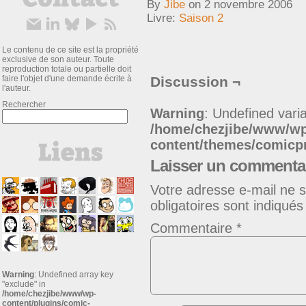
By
Jibe
on
2 novembre 2006
Livre:
Saison 2
Le contenu de ce site est la propriété
exclusive de son auteur. Toute
reproduction totale ou partielle doit
faire l'objet d'une demande écrite à
Discussion ¬
l'auteur.
Rechercher
Warning
: Undefined varia
/home/chezjibe/www/w
content/themes/comic
Laisser un commenta
Votre adresse e-mail ne s
obligatoires sont indiqué
Commentaire
*
Warning
: Undefined array key
"exclude" in
/home/chezjibe/www/wp-
content/plugins/comic-