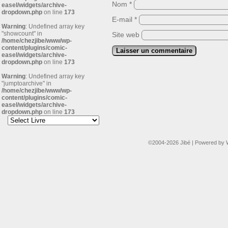
Nom
*
easel/widgets/archive-
dropdown.php
on line
173
E-mail
*
Warning
: Undefined array key
"showcount" in
Site web
/home/chezjibe/www/wp-
content/plugins/comic-
easel/widgets/archive-
dropdown.php
on line
173
Warning
: Undefined array key
"jumptoarchive" in
/home/chezjibe/www/wp-
content/plugins/comic-
easel/widgets/archive-
dropdown.php
on line
173
©2004-2026
Jibé
|
Powered by