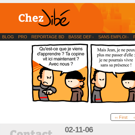
BD | Illustration | Blog
BLOG
PRO
REPORTAGE BD
BASSE DEF
SANS EMPLOI
↓
↓
‹‹ First
02-11-06