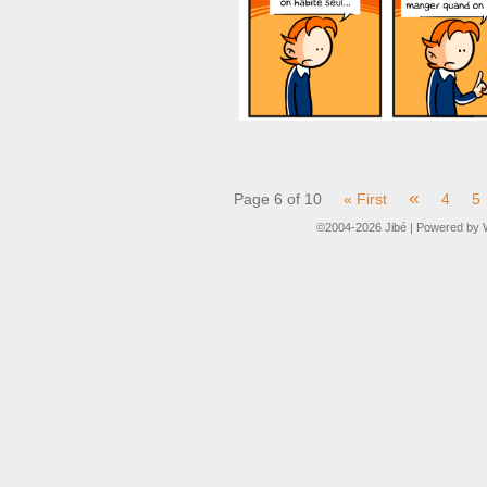
«
Page 6 of 10
« First
4
5
©2004-2026
Jibé
|
Powered by