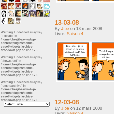
13-03-08
By
Jibe
on
13 mars 2008
Warning
: Undefined array key
Livre:
Saison 4
"exclude" in
/home/chezjibe/www/wp-
content/plugins/comic-
easel/widgets/archive-
dropdown.php
on line
173
Warning
: Undefined array key
"showcount" in
/home/chezjibe/www/wp-
content/plugins/comic-
easel/widgets/archive-
dropdown.php
on line
173
Warning
: Undefined array key
"jumptoarchive" in
/home/chezjibe/www/wp-
content/plugins/comic-
easel/widgets/archive-
12-03-08
dropdown.php
on line
173
By
Jibe
on
12 mars 2008
Livre:
Saison 4