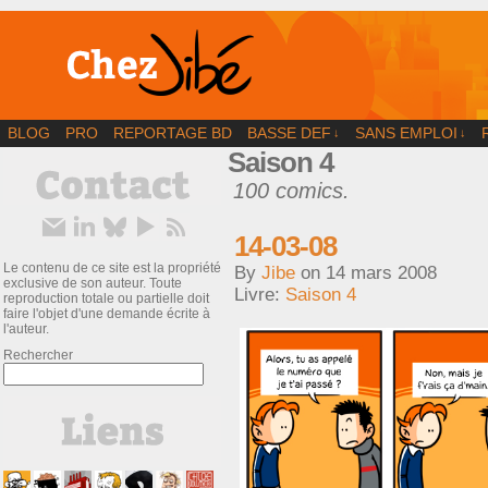
BD | Illustration | Blog
BLOG
PRO
REPORTAGE BD
BASSE DEF
SANS EMPLOI
↓
↓
Saison 4
100 comics.
14-03-08
Le contenu de ce site est la propriété
By
Jibe
on
14 mars 2008
exclusive de son auteur. Toute
Livre:
Saison 4
reproduction totale ou partielle doit
faire l'objet d'une demande écrite à
l'auteur.
Rechercher