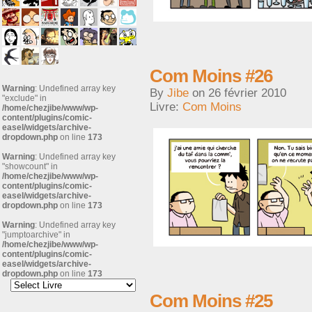
Com Moins #26
Warning
: Undefined array key
By
Jibe
on
26 février 2010
"exclude" in
Livre:
Com Moins
/home/chezjibe/www/wp-
content/plugins/comic-
easel/widgets/archive-
dropdown.php
on line
173
Warning
: Undefined array key
"showcount" in
/home/chezjibe/www/wp-
content/plugins/comic-
easel/widgets/archive-
dropdown.php
on line
173
Warning
: Undefined array key
"jumptoarchive" in
/home/chezjibe/www/wp-
content/plugins/comic-
easel/widgets/archive-
dropdown.php
on line
173
Com Moins #25