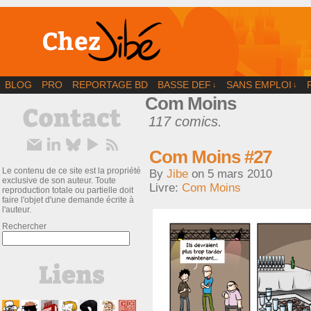
BD | Illustration | Blog
BLOG
PRO
REPORTAGE BD
BASSE DEF
SANS EMPLOI
↓
↓
Com Moins
117 comics.
Com Moins #27
Le contenu de ce site est la propriété
By
Jibe
on
5 mars 2010
exclusive de son auteur. Toute
Livre:
Com Moins
reproduction totale ou partielle doit
faire l'objet d'une demande écrite à
l'auteur.
Rechercher