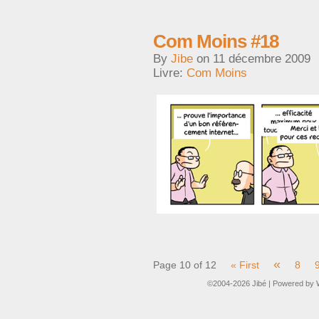
Com Moins #18
By
Jibe
on
11 décembre 2009
Livre:
Com Moins
«
Page 10 of 12
« First
8
©2004-2026
Jibé
|
Powered by